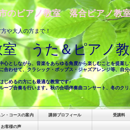
市のピアノ教室 落合ピアノ教
す方や大人の方まで！
教室 うた＆ピアノ教
中心としながら、音楽をあらゆる角度か
ら
楽しむことを提案し
に合わせて、クラシック・ポップス・ジャズアレンジ等、
自分
はじめるの方にも最適な教室です♪
ループ合奏を行います。秋
の合唱伴奏曲コンサート、冬のクリ
スン・コースの案内
講師プロフィール
受講料
お客様の声