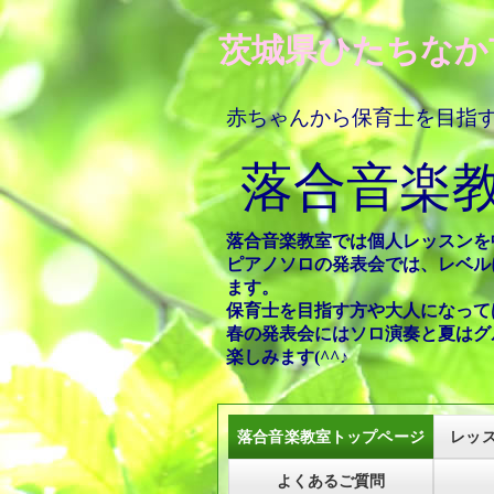
茨城県ひたちなか
赤ちゃんから保育士を目指
落合音楽
落合音楽教室では個人レッスンを
ピアノソロの発表会では、レベル
ます。
保育士を目指す方や大人になって
春の発表会にはソロ演奏と夏はグ
楽しみます(^^♪
落合音楽教室トップページ
レッ
よくあるご質問