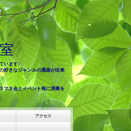
室
室
ています
♪
の好きなジャンルの選曲が出来
スマス会とイベント毎に演奏を
アクセス