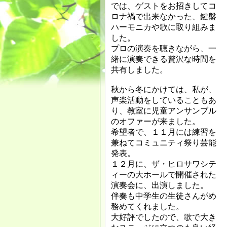
では、ゲストをお招きしてコ
ロナ禍で出来なかった、鍵盤
ハーモニカや歌に取り組みま
した。
プロの演奏を聴きながら、一
緒に演奏できる贅沢な時間を
共有しました。
秋から冬にかけては、私が、
声楽活動をしていることもあ
り、教室に児童アンサンブル
のオファーが来ました。
希望者で、１１月には練習を
兼ねてコミュニティ祭り芸能
発表。
１２月に、ザ・ヒロサワシテ
ィーの大ホールで開催された
演奏会に、出演しました。
伴奏も中学生の生徒さんがめ
務めてくれました。
大好評でしたので、歌で大き