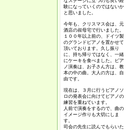
なステージに立つのも良い経
験になっていくのではないか
と思いました。
今年も、クリスマス会は、元
酒店の叔母宅で行いました。
１００年以上前の、ドイツ製
のグランドピアノを置かせて
頂いております。久し振り
に、持ち帰りではなく、一緒
にケーキを食べました。ピア
ノ演奏は、お子さん方は、教
本の中の曲。大人の方は、自
由です。
現在は、３月に行うピアノソ
ロの発表会に向けてピアノの
練習を重ねています。
人前で演奏をするので、曲の
イメージ作りも大切にしま
す
。
司会の先生に読んでもらいた