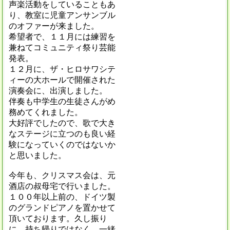
声楽活動をしていることもあ
り、教室に児童アンサンブル
のオファーが来ました。
希望者で、１１月には練習を
兼ねてコミュニティ祭り芸能
発表。
１２月に、ザ・ヒロサワシテ
ィーの大ホールで開催された
演奏会に、出演しました。
伴奏も中学生の生徒さんがめ
務めてくれました。
大好評でしたので、歌で大き
なステージに立つのも良い経
験になっていくのではないか
と思いました。
今年も、クリスマス会は、元
酒店の叔母宅で行いました。
１００年以上前の、ドイツ製
のグランドピアノを置かせて
頂いております。久し振り
に、持ち帰りではなく、一緒