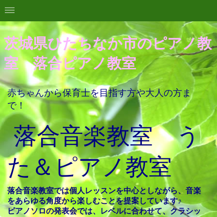
茨城県ひたちなか市のピアノ教
室 落合ピアノ教室
赤ちゃんから保育士を目指す方や大人の方ま
で！
落合音楽教室 う
た＆ピアノ教室
落合音楽教室では個人レッスンを中心としながら、音楽
をあらゆる角度か
ら
楽しむことを提案しています
♪
ピアノソロの発表会では、レベルに合わせて、クラシッ