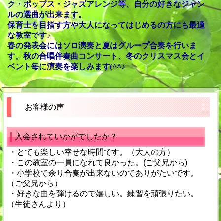
ク・ポップス・ジャズアレンジ等、
自分の好きなジャン
ルの選曲が出来ます。
保育士を目指す方や大人になってはじめるの方にも最適
な教室です♪
春の発表会にはソロ演奏と夏はグループ合奏を行いま
す。秋
の合唱伴奏曲コンサート、冬のクリスマス会とイ
ベント毎に演奏を楽しみます(^^♪
お客様の声
入会されていかがでしたか？
・とても楽しい幸せな時間です。（大人の方）
・この教室の一員になれて良かった。(ご父兄から)
・小学校で余り合奏が出来ないのでありがたいです。
（ご父兄から）
・好きな曲を弾けるので嬉しい。練習を頑張りたい。
（生徒さんより）