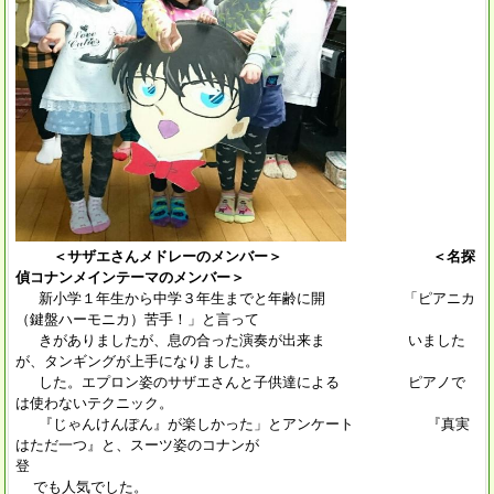
＜サザエさんメドレーのメンバー＞ ＜名探
偵コナンメインテーマのメンバー＞
新小学１年生から中学３年生までと年齢に開 「ピアニカ
（鍵盤ハーモニカ）苦手！」と言って
きがありましたが、息の合った演奏が出来ま いました
が、タンギングが上手になりました。
した。エプロン姿のサザエさんと子供達による ピアノで
は使わないテクニック。
『じゃんけんぽん』が楽しかった」とアンケート 『真実
はただ一つ』と、スーツ姿のコナンが
登
でも人気でした。