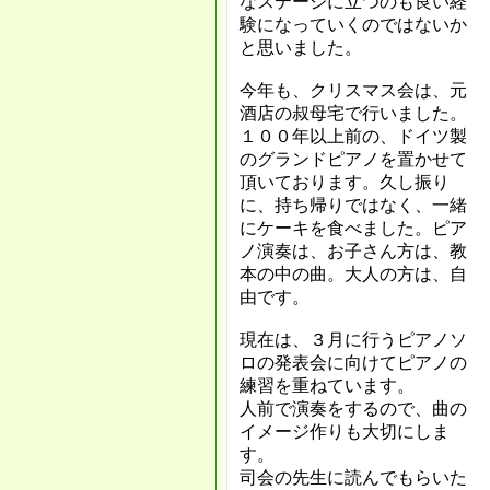
なステージに立つのも良い経
験になっていくのではないか
と思いました。
今年も、クリスマス会は、元
酒店の叔母宅で行いました。
１００年以上前の、ドイツ製
のグランドピアノを置かせて
頂いております。久し振り
に、持ち帰りではなく、一緒
にケーキを食べました。ピア
ノ演奏は、お子さん方は、教
本の中の曲。大人の方は、自
由です。
現在は、３月に行うピアノソ
ロの発表会に向けてピアノの
練習を重ねています。
人前で演奏をするので、曲の
イメージ作りも大切にしま
す
。
司会の先生に読んでもらいた