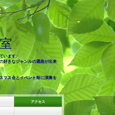
室
室
ています
♪
の好きなジャンルの選曲が出来
スマス会とイベント毎に演奏を
アクセス